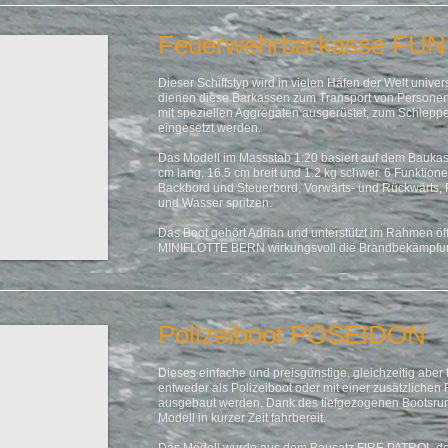
Feuerwehrbarkasse FUN
Dieser Schiffstyp wird in vielen Häfen der Welt unive
dienen diese Barkassen zum Transport von Personen 
mit speziellen Aggregaten ausgerüstet, zum Schleppe
eingesetzt werden.
Das Modell im Massstab 1:20 basiert auf dem Baukas
cm lang, 16.5 cm breit und 1.2 kg schwer. 6 Funktion
Backbord und Steuerbord, Vorwärts- und Rückwärts, Po
und Wasser spritzen.
Das Boot gehört Adrian und unterstützt im Rahmen öff
MINIFLOTTE BERN wirkungsvoll die Brandbekämpfung
Polizeiboot POSEIDON
Dieses einfache und preisgünstige, gleichzeitig aber 
entweder als Polizeiboot oder mit einer zusätzliche
ausgebaut werden. Dank des tiefgezogenen Bootsrum
Modell in kurzer Zeit fahrbereit.