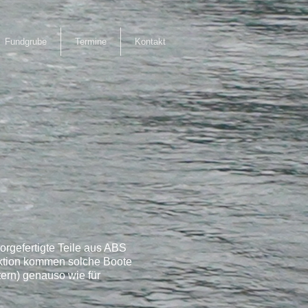
Fundgrube
Termine
Kontakt
vorgefertigte Teile aus ABS
ruktion kommen solche Boote
tern) genauso wie für