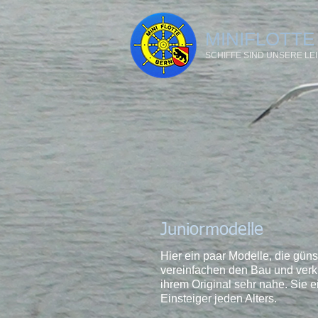
MINIFLOTTE
SCHIFFE SIND UNSERE L
Juniormodelle
Hier ein paar Modelle, die güns
vereinfachen den Bau und verkü
ihrem Original sehr nahe. Sie 
Einsteiger jeden Alters.