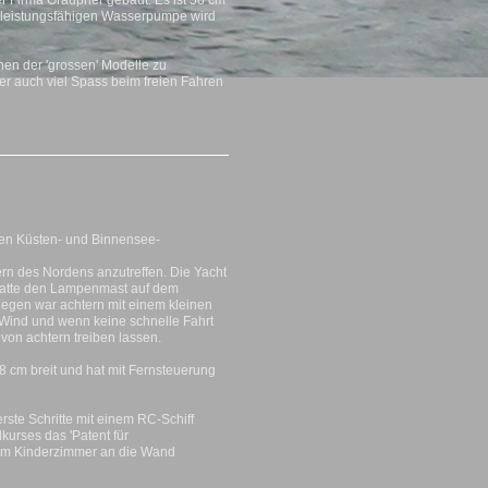
Firma Graupner gebaut. Es ist 58 cm
 leistungsfähigen Wasserpumpe wird
nen der 'grossen' Modelle zu
ber auch viel Spass beim freien Fahren
hen Küsten- und Binnensee-
rn des Nordens anzutreffen. Die Yacht
hatte den Lampenmast auf dem
egen war achtern mit einem kleinen
Wind und wenn keine schnelle Fahrt
von achtern treiben lassen.
18 cm breit und hat mit Fernsteuerung
ste Schritte mit einem RC-Schiff
urses das 'Patent für
n im Kinderzimmer an die Wand