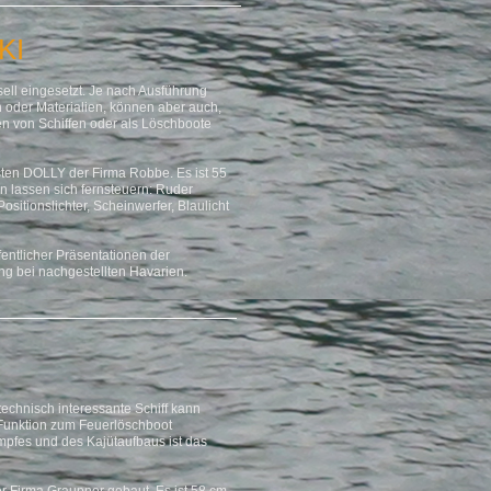
KI
rsell eingesetzt. Je nach Ausführung
oder Materialien, können aber auch,
n von Schiffen oder als Löschboote
ten DOLLY der Firma Robbe. Es ist 55
en lassen sich fernsteuern: Ruder
sitionslichter, Scheinwerfer, Blaulicht
entlicher Präsentationen der
 bei nachgestellten Havarien.
technisch interessante Schiff kann
n Funktion zum Feuerlöschboot
pfes und des Kajütaufbaus ist das